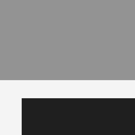
Skip
to
content