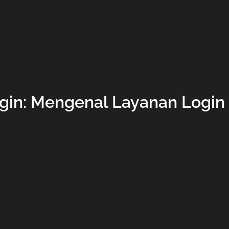
gin: Mengenal Layanan Login 