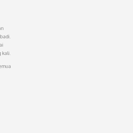
an
badi.
ai
kali.
semua