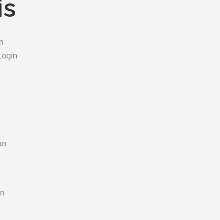
is
n
Login
an
an