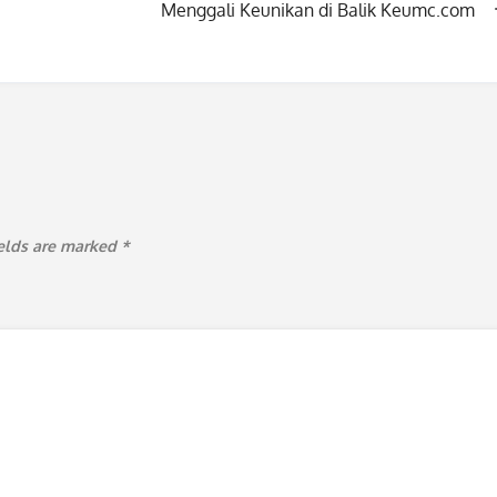
Menggali Keunikan di Balik Keumc.com
ields are marked
*