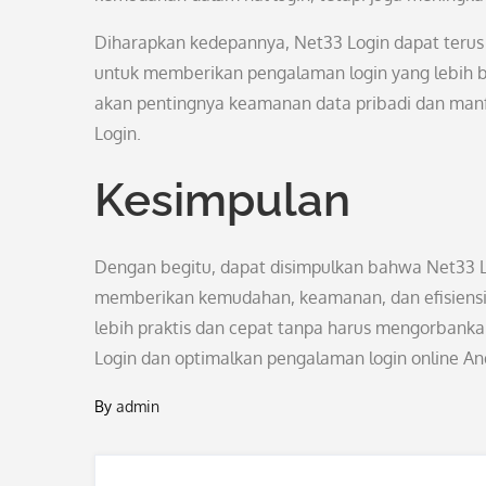
Diharapkan kedepannya, Net33 Login dapat teru
untuk memberikan pengalaman login yang lebih b
akan pentingnya keamanan data pribadi dan manfa
Login.
Kesimpulan
Dengan begitu, dapat disimpulkan bahwa Net33 Lo
memberikan kemudahan, keamanan, dan efisiensi 
lebih praktis dan cepat tanpa harus mengorbanka
Login dan optimalkan pengalaman login online An
By
admin