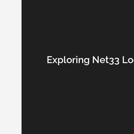
Exploring Net33 Lo