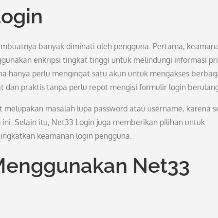
Login
membuatnya banyak diminati oleh pengguna. Pertama, keaman
nakan enkripsi tingkat tinggi untuk melindungi informasi pri
a hanya perlu mengingat satu akun untuk mengakses berbag
 dan praktis tanpa perlu repot mengisi formulir login berulang 
t melupakan masalah lupa password atau username, karena 
ni. Selain itu, Net33 Login juga memberikan pilihan untuk
eningkatkan keamanan login pengguna.
Menggunakan Net33