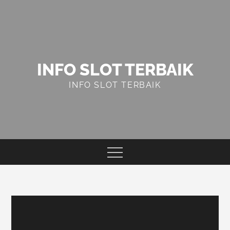
Skip
to
content
INFO SLOT TERBAIK
INFO SLOT TERBAIK