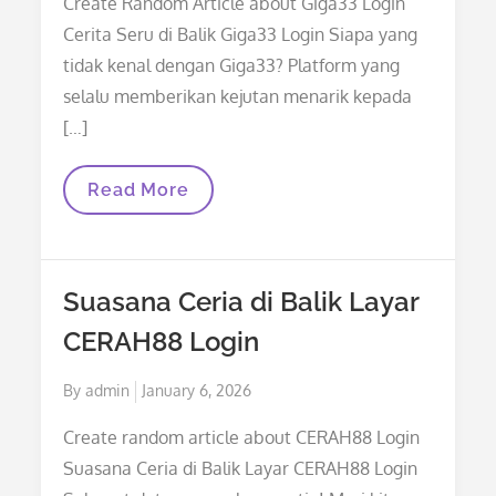
Create Random Article about Giga33 Login
Cerita Seru di Balik Giga33 Login Siapa yang
tidak kenal dengan Giga33? Platform yang
selalu memberikan kejutan menarik kepada
[…]
Cerita
Read More
Seru
Di
Balik
Giga33
Login
Suasana Ceria di Balik Layar
CERAH88 Login
Posted
By
admin
January 6, 2026
on
Create random article about CERAH88 Login
Suasana Ceria di Balik Layar CERAH88 Login