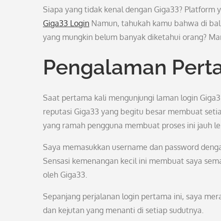
Siapa yang tidak kenal dengan Giga33? Platform
Giga33 Login
Namun, tahukah kamu bahwa di balik 
yang mungkin belum banyak diketahui orang? Mar
Pengalaman Pert
Saat pertama kali mengunjungi laman login Giga33
reputasi Giga33 yang begitu besar membuat setia
yang ramah pengguna membuat proses ini jauh le
Saya memasukkan username dan password dengan h
Sensasi kemenangan kecil ini membuat saya semak
oleh Giga33.
Sepanjang perjalanan login pertama ini, saya m
dan kejutan yang menanti di setiap sudutnya.