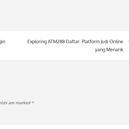
gin
Exploring ATM288 Daftar: Platform Judi Online
yang Menarik
ields are marked
*