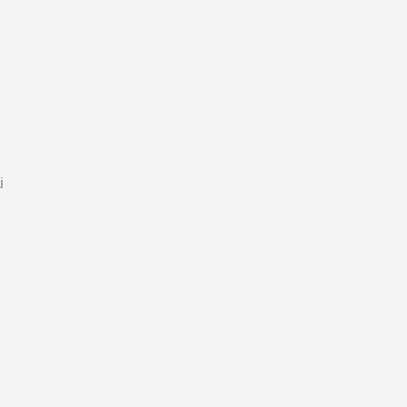
.
.
i