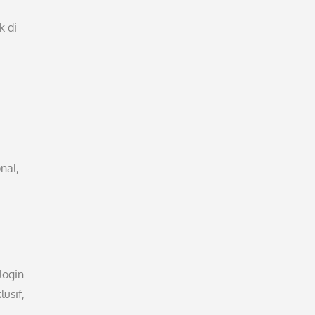
k di
nal,
login
usif,