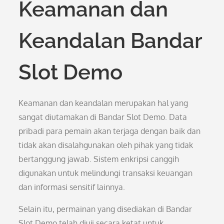
Keamanan dan
Keandalan Bandar
Slot Demo
Keamanan dan keandalan merupakan hal yang
sangat diutamakan di Bandar Slot Demo. Data
pribadi para pemain akan terjaga dengan baik dan
tidak akan disalahgunakan oleh pihak yang tidak
bertanggung jawab. Sistem enkripsi canggih
digunakan untuk melindungi transaksi keuangan
dan informasi sensitif lainnya.
Selain itu, permainan yang disediakan di Bandar
Slot Demo telah diuji secara ketat untuk