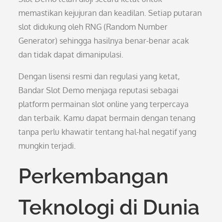
memastikan kejujuran dan keadilan. Setiap putaran
slot didukung oleh RNG (Random Number
Generator) sehingga hasilnya benar-benar acak
dan tidak dapat dimanipulasi.
Dengan lisensi resmi dan regulasi yang ketat,
Bandar Slot Demo menjaga reputasi sebagai
platform permainan slot online yang terpercaya
dan terbaik. Kamu dapat bermain dengan tenang
tanpa perlu khawatir tentang hal-hal negatif yang
mungkin terjadi.
Perkembangan
Teknologi di Dunia