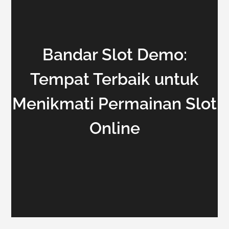
Bandar Slot Demo:
Tempat Terbaik untuk
Menikmati Permainan Slot
Online