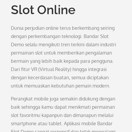
Slot Online
Dunia perjudian online terus berkembang seiring
dengan perkembangan teknologi. Bandar Slot
Demo selalu mengikuti tren terkini dalam industri
permainan slot untuk memberikan pengalaman
bermain yang lebih baik kepada para pengguna.
Dari fitur VR (Virtual Reality) hingga integrasi
dengan kecerdasan buatan, semua diciptakan
untuk memuaskan kebutuhan pemain modern.
Perangkat mobile juga semakin didukung dengan
baik sehingga kamu dapat menikmati permainan
slot favoritmu kapanpun dan dimanapun melalui
smartphone atau tablet. Aplikasi mobile Bandar
Slot Demo sangat responsif dan tidak mengalami