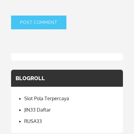
BLOGROLL
Slot Pola Terpercaya
JIN33 Daftar
RUSA33