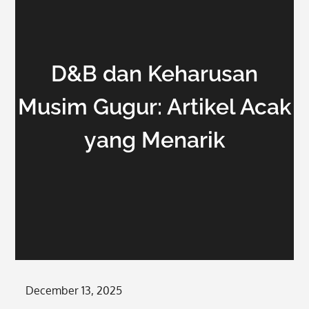
D&B dan Keharusan
Musim Gugur: Artikel Acak
yang Menarik
Posted
December 13, 2025