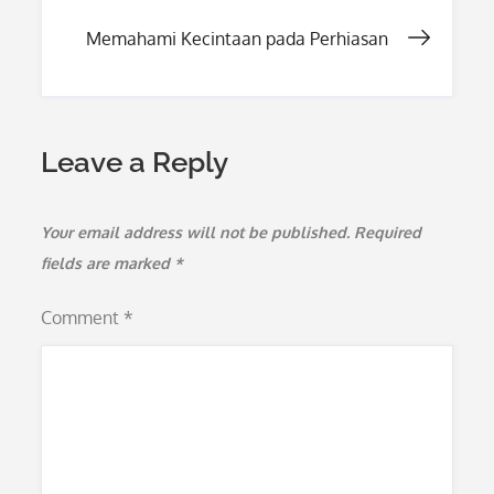
navigation
Memahami Kecintaan pada Perhiasan
Leave a Reply
Your email address will not be published.
Required
fields are marked
*
Comment
*