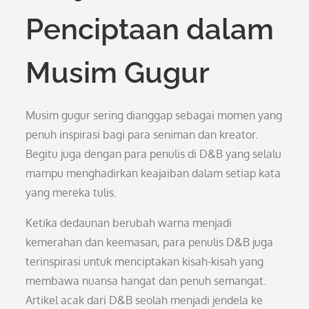
Penciptaan dalam
Musim Gugur
Musim gugur sering dianggap sebagai momen yang
penuh inspirasi bagi para seniman dan kreator.
Begitu juga dengan para penulis di D&B yang selalu
mampu menghadirkan keajaiban dalam setiap kata
yang mereka tulis.
Ketika dedaunan berubah warna menjadi
kemerahan dan keemasan, para penulis D&B juga
terinspirasi untuk menciptakan kisah-kisah yang
membawa nuansa hangat dan penuh semangat.
Artikel acak dari D&B seolah menjadi jendela ke