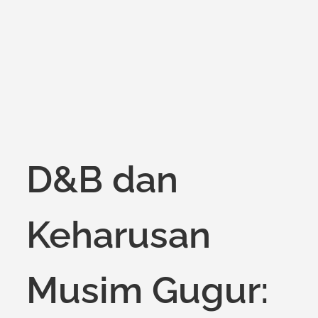
on
D&B dan
Keharusan
Musim Gugur: