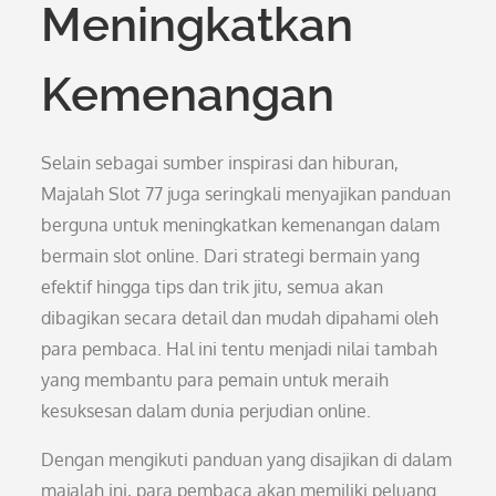
Meningkatkan
Kemenangan
Selain sebagai sumber inspirasi dan hiburan,
Majalah Slot 77 juga seringkali menyajikan panduan
berguna untuk meningkatkan kemenangan dalam
bermain slot online. Dari strategi bermain yang
efektif hingga tips dan trik jitu, semua akan
dibagikan secara detail dan mudah dipahami oleh
para pembaca. Hal ini tentu menjadi nilai tambah
yang membantu para pemain untuk meraih
kesuksesan dalam dunia perjudian online.
Dengan mengikuti panduan yang disajikan di dalam
majalah ini, para pembaca akan memiliki peluang