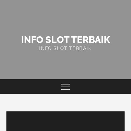
Skip
to
content
INFO SLOT TERBAIK
INFO SLOT TERBAIK