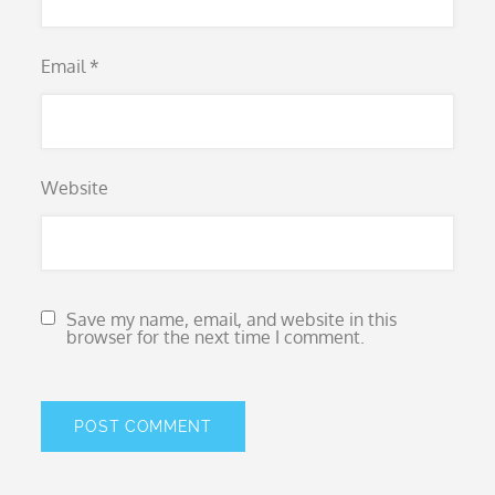
Email
*
Website
Save my name, email, and website in this
browser for the next time I comment.