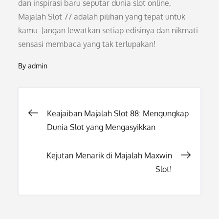
dan inspirasi baru seputar dunia slot online,
Majalah Slot 77 adalah pilihan yang tepat untuk
kamu. Jangan lewatkan setiap edisinya dan nikmati
sensasi membaca yang tak terlupakan!
By
admin
Post
Keajaiban Majalah Slot 88: Mengungkap
Dunia Slot yang Mengasyikkan
navigation
Kejutan Menarik di Majalah Maxwin
Slot!