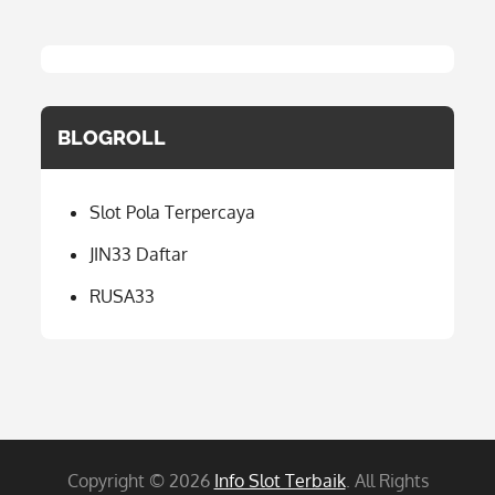
BLOGROLL
Slot Pola Terpercaya
JIN33 Daftar
RUSA33
Copyright © 2026
Info Slot Terbaik
. All Rights