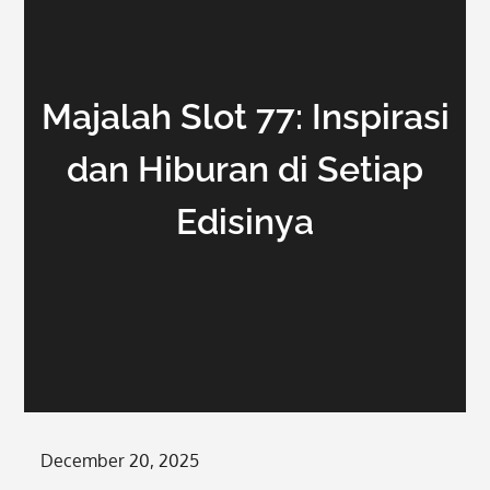
Majalah Slot 77: Inspirasi
dan Hiburan di Setiap
Edisinya
Posted
December 20, 2025