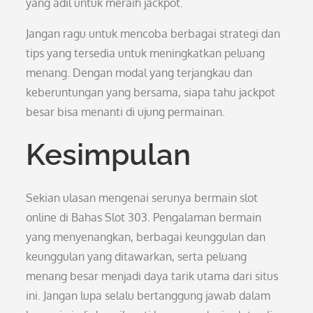
yang adil untuk meraih jackpot.
Jangan ragu untuk mencoba berbagai strategi dan
tips yang tersedia untuk meningkatkan peluang
menang. Dengan modal yang terjangkau dan
keberuntungan yang bersama, siapa tahu jackpot
besar bisa menanti di ujung permainan.
Kesimpulan
Sekian ulasan mengenai serunya bermain slot
online di Bahas Slot 303. Pengalaman bermain
yang menyenangkan, berbagai keunggulan dan
keunggulan yang ditawarkan, serta peluang
menang besar menjadi daya tarik utama dari situs
ini. Jangan lupa selalu bertanggung jawab dalam