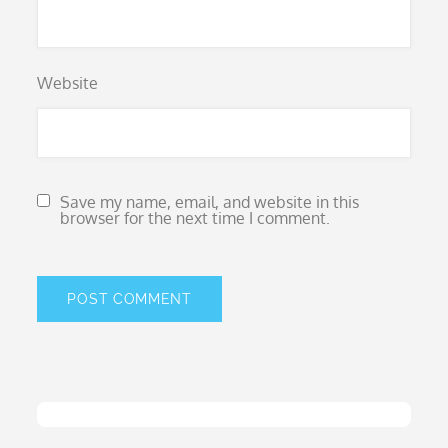
Website
Save my name, email, and website in this
browser for the next time I comment.