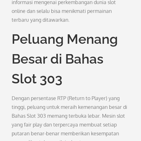
informasi mengenai perkembangan dunia slot
online dan selalu bisa menikmati permainan
terbaru yang ditawarkan.
Peluang Menang
Besar di Bahas
Slot 303
Dengan persentase RTP (Return to Player) yang
tinggi, peluang untuk meraih kemenangan besar di
Bahas Slot 303 memang terbuka lebar. Mesin slot
yang fair play dan terpercaya membuat setiap
putaran benar-benar memberikan kesempatan