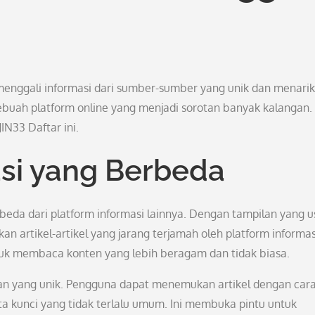
enggali informasi dari sumber-sumber yang unik dan menarik
ebuah platform online yang menjadi sorotan banyak kalangan.
IN33 Daftar ini.
asi yang Berbeda
rbeda dari platform informasi lainnya. Dengan tampilan yang u
 artikel-artikel yang jarang terjamah oleh platform informas
uk membaca konten yang lebih beragam dan tidak biasa.
carian yang unik. Pengguna dapat menemukan artikel dengan car
ta kunci yang tidak terlalu umum. Ini membuka pintu untuk