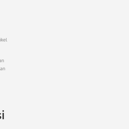
ikel
an
man
i