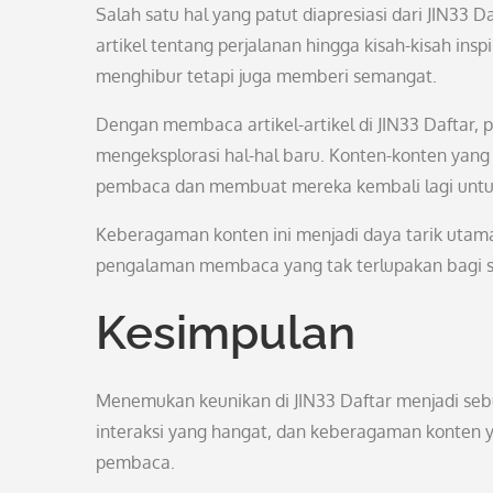
Salah satu hal yang patut diapresiasi dari JIN33
artikel tentang perjalanan hingga kisah-kisah insp
menghibur tetapi juga memberi semangat.
Dengan membaca artikel-artikel di JIN33 Daftar, 
mengeksplorasi hal-hal baru. Konten-konten yan
pembaca dan membuat mereka kembali lagi untuk
Keberagaman konten ini menjadi daya tarik utama
pengalaman membaca yang tak terlupakan bagi s
Kesimpulan
Menemukan keunikan di JIN33 Daftar menjadi seb
interaksi yang hangat, dan keberagaman konten ya
pembaca.