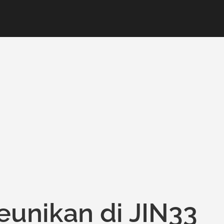
unikan di JIN33