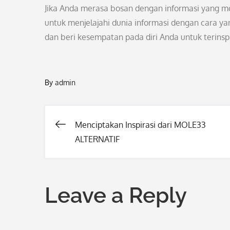
Jika Anda merasa bosan dengan informasi yang mo
untuk menjelajahi dunia informasi dengan cara ya
dan beri kesempatan pada diri Anda untuk terinspi
By
admin
Menciptakan Inspirasi dari MOLE33
Post
ALTERNATIF
navigation
Leave a Reply