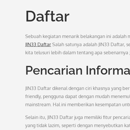
Daftar
Sebuah kegiatan menarik belakangan ini adalah m
JIN33 Daftar
Salah satunya adalah JIN33 Daftar, s
kita telusuri lebih dalam tentang apa sebenarnya J
Pencarian Inform
JIN33 Daftar dikenal dengan ciri khasnya yang be
friendly, pengguna dapat dengan mudah menemukan
mainstream. Hal ini memberikan kesempatan unt
Selain itu, JIN33 Daftar juga memiliki fitur pen
yang tidak lazim, seperti dengan menyebutkan ka