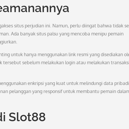
Keamanannya
kses situs perjudian ini. Namun, perlu diingat bahwa tidak 
 aman. Ada banyak situs palsu yang mencoba menipu pemain
giurkan.
ting untuk hanya menggunakan link resmi yang disediakan ol
link tersebut sebelum melakukan login atau melakukan transaks
menggunakan enkripsi yang kuat untuk melindungi data pribadi
yanan pelanggan yang responsif untuk membantu pemain dalam
i Slot88