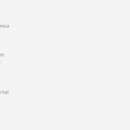
semua
eh
i
 hal