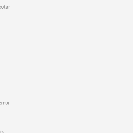
putar
nemui
da