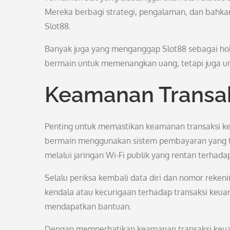
Mereka berbagi strategi, pengalaman, dan bahkan
Slot88.
Banyak juga yang menganggap Slot88 sebagai h
bermain untuk memenangkan uang, tetapi juga un
Keamanan Transak
Penting untuk memastikan keamanan transaksi keu
bermain menggunakan sistem pembayaran yang te
melalui jaringan Wi-Fi publik yang rentan terhadap
Selalu periksa kembali data diri dan nomor reke
kendala atau kecurigaan terhadap transaksi keua
mendapatkan bantuan.
Dengan memperhatikan keamanan transaksi keuan