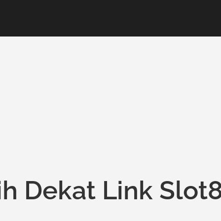
h Dekat Link Slot