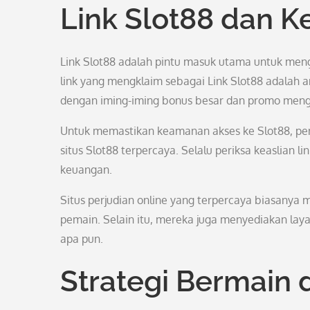
Link Slot88 dan 
Link Slot88 adalah pintu masuk utama untuk menga
link yang mengklaim sebagai Link Slot88 adalah
dengan iming-iming bonus besar dan promo meng
Untuk memastikan keamanan akses ke Slot88, pen
situs Slot88 terpercaya. Selalu periksa keaslian 
keuangan.
Situs perjudian online yang terpercaya biasanya 
pemain. Selain itu, mereka juga menyediakan la
apa pun.
Strategi Bermain d