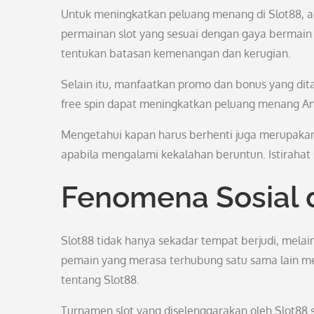
Untuk meningkatkan peluang menang di Slot88, ad
permainan slot yang sesuai dengan gaya bermain 
tentukan batasan kemenangan dan kerugian.
Selain itu, manfaatkan promo dan bonus yang dit
free spin dapat meningkatkan peluang menang A
Mengetahui kapan harus berhenti juga merupakan 
apabila mengalami kekalahan beruntun. Istiraha
Fenomena Sosial d
Slot88 tidak hanya sekadar tempat berjudi, mela
pemain yang merasa terhubung satu sama lain me
tentang Slot88.
Turnamen slot yang diselenggarakan oleh Slot88 se