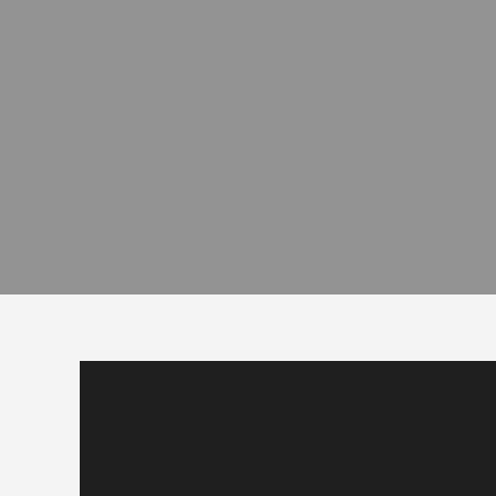
Skip
to
content