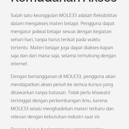
Salah satu keunggulan MOLE33 adalah fleksibilitas
dalam mengakses materi belajar. Pengguna dapat
mengatur jadwal belajar sesuai dengan kegiatan
sehari-hari, tanpa harus terikat pada waktu
tertentu. Materi belajar juga dapat diakses kapan
saja dan dari mana saja, selama terhubung dengan
internet.
Dengan berlangganan di MOLE33, pengguna akan
mendapatkan akses penuh ke semua kursus yang
ditawarkan tanpa batasan. Tidak perlu khawatir
tertinggal dengan perkembangan ilmu, karena
MOLE33 selalu menghadirkan materi terbaru dan
relevan dengan kebutuhan industri saat ini.