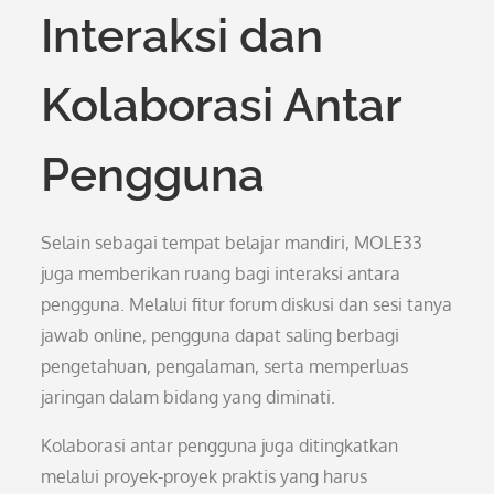
Interaksi dan
Kolaborasi Antar
Pengguna
Selain sebagai tempat belajar mandiri, MOLE33
juga memberikan ruang bagi interaksi antara
pengguna. Melalui fitur forum diskusi dan sesi tanya
jawab online, pengguna dapat saling berbagi
pengetahuan, pengalaman, serta memperluas
jaringan dalam bidang yang diminati.
Kolaborasi antar pengguna juga ditingkatkan
melalui proyek-proyek praktis yang harus