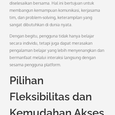
diselesaikan bersama. Hal ini bertujuan untuk
membangun kemampuan komunikasi, kerjasama
tim, dan problem-solving, keterampilan yang
sangat dibutuhkan di dunia nyata.
Dengan begitu, pengguna tidak hanya belajar
secara individu, tetapi juga dapat merasakan
pengalaman belajar yang lebih menyenangkan dan
bermanfaat melalui interaksi langsung dengan
sesama pengguna platform.
Pilihan
Fleksibilitas dan
Kemudahan Akses