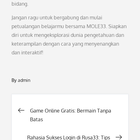
bidang.
Jangan ragu untuk bergabung dan mulai
petualangan belajarmu bersama MOLE33. Siapkan
diri untuk mengeksplorasi dunia pengetahuan dan
keterampilan dengan cara yang menyenangkan
dan interaktif!
By
admin
Post
Game Online Gratis: Bermain Tanpa
Batas
navigation
Rahasia Sukses Login di Rusa33: Tips