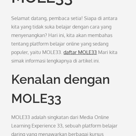
Selamat datang, pembaca setia! Siapa di antara
kita yang tidak suka belajar dengan cara yang
menyenangkan? Hari ini, kita akan membahas
tentang platform belajar online yang sedang
populer, yaitu MOLE33.
daftar MOLE33
Mari kita
simak informasi lengkapnya di artikel ini.
Kenalan dengan
MOLE33
MOLE33 adalah singkatan dari Media Online
Learning Experience 33, sebuah platform belajar
daring yang menawarkan berbagai kursus