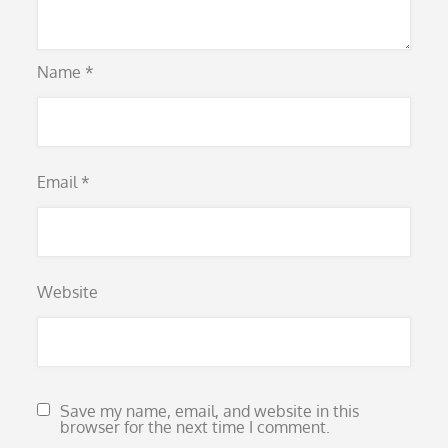
Name
*
Email
*
Website
Save my name, email, and website in this
browser for the next time I comment.