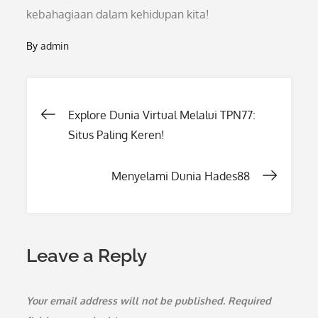
kebahagiaan dalam kehidupan kita!
By
admin
Post
Explore Dunia Virtual Melalui TPN77:
Situs Paling Keren!
navigation
Menyelami Dunia Hades88
Leave a Reply
Your email address will not be published.
Required