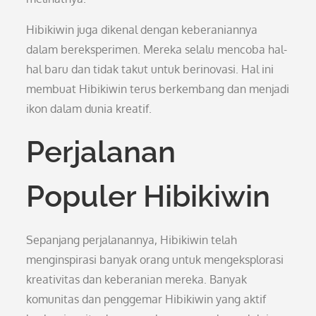
Hibikiwin juga dikenal dengan keberaniannya
dalam bereksperimen. Mereka selalu mencoba hal-
hal baru dan tidak takut untuk berinovasi. Hal ini
membuat Hibikiwin terus berkembang dan menjadi
ikon dalam dunia kreatif.
Perjalanan
Populer Hibikiwin
Sepanjang perjalanannya, Hibikiwin telah
menginspirasi banyak orang untuk mengeksplorasi
kreativitas dan keberanian mereka. Banyak
komunitas dan penggemar Hibikiwin yang aktif