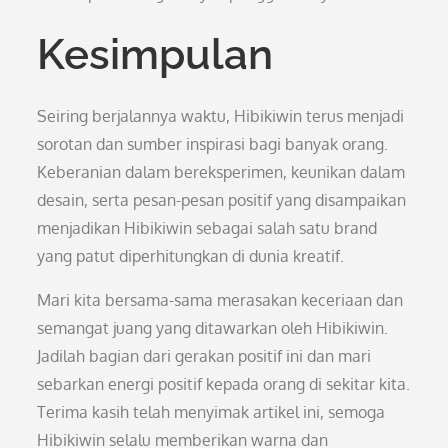
Kesimpulan
Seiring berjalannya waktu, Hibikiwin terus menjadi
sorotan dan sumber inspirasi bagi banyak orang.
Keberanian dalam bereksperimen, keunikan dalam
desain, serta pesan-pesan positif yang disampaikan
menjadikan Hibikiwin sebagai salah satu brand
yang patut diperhitungkan di dunia kreatif.
Mari kita bersama-sama merasakan keceriaan dan
semangat juang yang ditawarkan oleh Hibikiwin.
Jadilah bagian dari gerakan positif ini dan mari
sebarkan energi positif kepada orang di sekitar kita.
Terima kasih telah menyimak artikel ini, semoga
Hibikiwin selalu memberikan warna dan