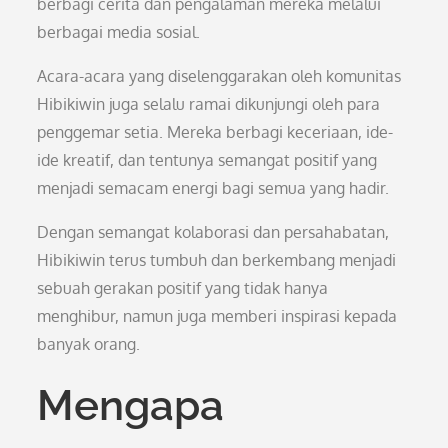
berbagi cerita dan pengalaman mereka melalui
berbagai media sosial.
Acara-acara yang diselenggarakan oleh komunitas
Hibikiwin juga selalu ramai dikunjungi oleh para
penggemar setia. Mereka berbagi keceriaan, ide-
ide kreatif, dan tentunya semangat positif yang
menjadi semacam energi bagi semua yang hadir.
Dengan semangat kolaborasi dan persahabatan,
Hibikiwin terus tumbuh dan berkembang menjadi
sebuah gerakan positif yang tidak hanya
menghibur, namun juga memberi inspirasi kepada
banyak orang.
Mengapa