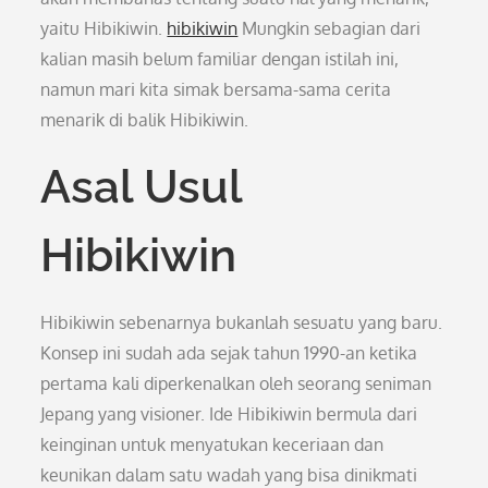
yaitu Hibikiwin.
hibikiwin
Mungkin sebagian dari
kalian masih belum familiar dengan istilah ini,
namun mari kita simak bersama-sama cerita
menarik di balik Hibikiwin.
Asal Usul
Hibikiwin
Hibikiwin sebenarnya bukanlah sesuatu yang baru.
Konsep ini sudah ada sejak tahun 1990-an ketika
pertama kali diperkenalkan oleh seorang seniman
Jepang yang visioner. Ide Hibikiwin bermula dari
keinginan untuk menyatukan keceriaan dan
keunikan dalam satu wadah yang bisa dinikmati