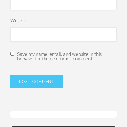
Website
Save my name, email, and website in this
browser for the next time I comment.