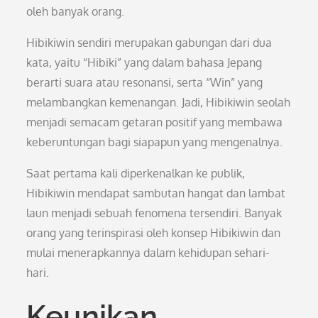
oleh banyak orang.
Hibikiwin sendiri merupakan gabungan dari dua
kata, yaitu “Hibiki” yang dalam bahasa Jepang
berarti suara atau resonansi, serta “Win” yang
melambangkan kemenangan. Jadi, Hibikiwin seolah
menjadi semacam getaran positif yang membawa
keberuntungan bagi siapapun yang mengenalnya.
Saat pertama kali diperkenalkan ke publik,
Hibikiwin mendapat sambutan hangat dan lambat
laun menjadi sebuah fenomena tersendiri. Banyak
orang yang terinspirasi oleh konsep Hibikiwin dan
mulai menerapkannya dalam kehidupan sehari-
hari.
Keunikan