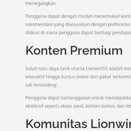
menegangkan.
Pengguna dapat dengan mudah menemukan konten y
rekomendasi yang disesuaikan dengan preferensi 
diskusi di mana pengguna dapat berbagi pendap
Konten Premium
Salah satu daya tarik utama Lionwin55 adalah kont
interaktif hingga kursus online dari pakar terk
tak tertandingi.
Pengguna dapat berlangganan untuk mendapatkan
eksklusif seperti akses awal, konten bonus, dan d
Komunitas Lionwi