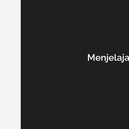
Menjelaja