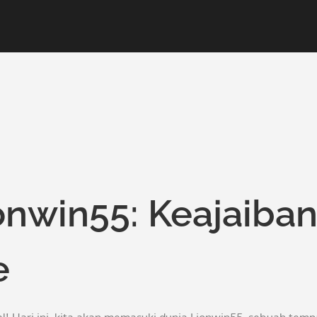
onwin55: Keajaiba
e