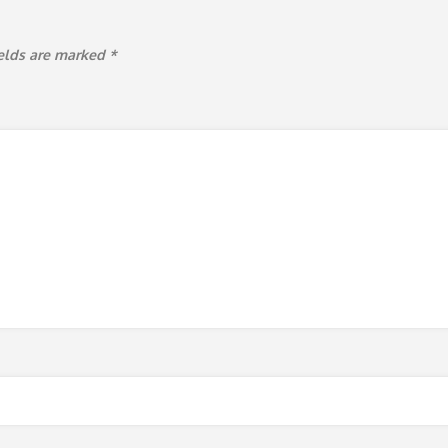
ields are marked
*