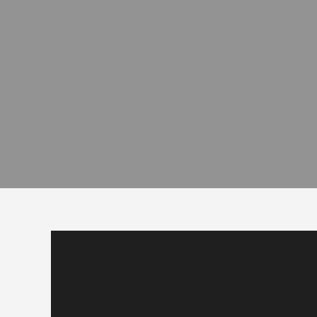
Skip
to
content