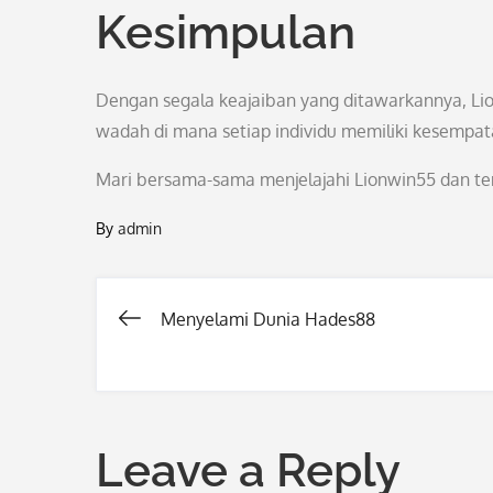
Kesimpulan
Dengan segala keajaiban yang ditawarkannya, Lio
wadah di mana setiap individu memiliki kesempa
Mari bersama-sama menjelajahi Lionwin55 dan te
By
admin
Menyelami Dunia Hades88
Post
navigation
Leave a Reply