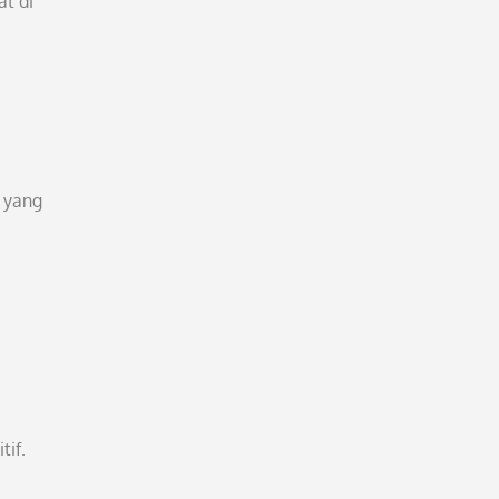
at di
a yang
if.