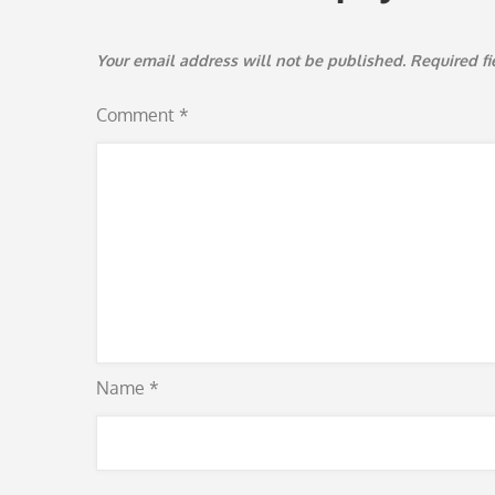
Your email address will not be published.
Required f
Comment
*
Name
*