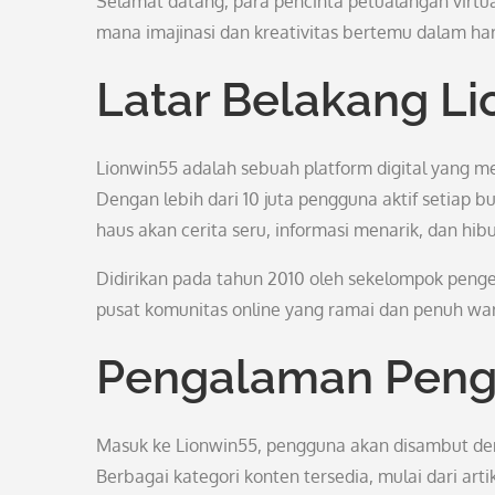
Selamat datang, para pencinta petualangan virtua
mana imajinasi dan kreativitas bertemu dalam 
Latar Belakang L
Lionwin55 adalah sebuah platform digital yang 
Dengan lebih dari 10 juta pengguna aktif setiap 
haus akan cerita seru, informasi menarik, dan hib
Didirikan pada tahun 2010 oleh sekelompok pen
pusat komunitas online yang ramai dan penuh wa
Pengalaman Pen
Masuk ke Lionwin55, pengguna akan disambut den
Berbagai kategori konten tersedia, mulai dari artik