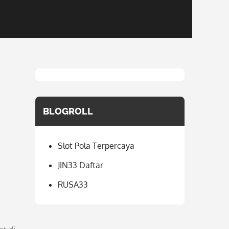
BLOGROLL
n
Slot Pola Terpercaya
JIN33 Daftar
RUSA33