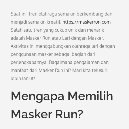
Saat ini, tren olahraga semakin berkembang dan
menjadi semakin kreatif.
https://maskerrun.com
Salah satu tren yang cukup unik dan menarik
adalah Masker Run atau Lari dengan Masker.
Aktivitas ini menggabungkan olahraga lari dengan
penggunaan masker sebagai bagian dari
perlengkapannya. Bagaimana pengalaman dan
manfaat dari Masker Run ini? Mari kita telusuri
lebih lanjut!
Mengapa Memilih
Masker Run?