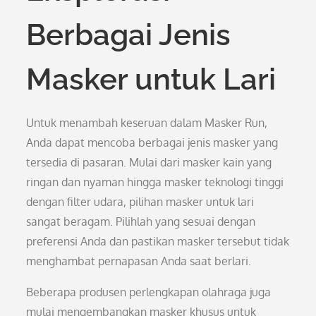
Berbagai Jenis
Masker untuk Lari
Untuk menambah keseruan dalam Masker Run,
Anda dapat mencoba berbagai jenis masker yang
tersedia di pasaran. Mulai dari masker kain yang
ringan dan nyaman hingga masker teknologi tinggi
dengan filter udara, pilihan masker untuk lari
sangat beragam. Pilihlah yang sesuai dengan
preferensi Anda dan pastikan masker tersebut tidak
menghambat pernapasan Anda saat berlari.
Beberapa produsen perlengkapan olahraga juga
mulai mengembangkan masker khusus untuk