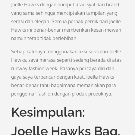
Joelle Hawks dengan dompet atau syal dari brand
yang sama sehingga menciptakan tampilan yang
serasi dan elegan. Semua pernak-pernik dari Joelle
Hawks ini benar-benar memberikan kesan mewah
namun tetap tidak berlebihan.
Setiap kali saya menggunakan aksesoris dari Joelle
Hawks, saya merasa seperti sedang berada di atas
runway fashion week. Rasanya percaya diri dan
gaya saya terpancar dengan kuat. Joelle Hawks
benar-benar tahu bagaimana memanjakan para
penggemar fashion dengan produk-produknya.
Kesimpulan:
Joelle Hawks Bag,