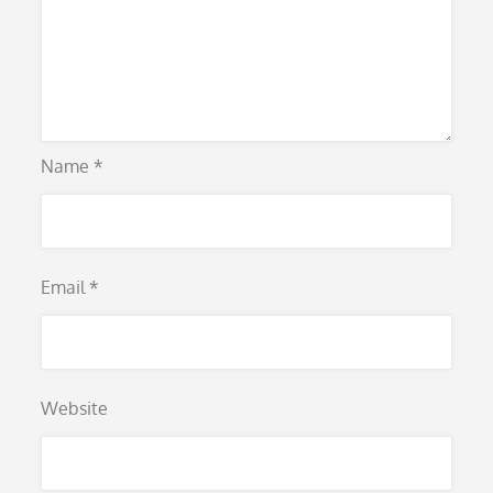
Name
*
Email
*
Website