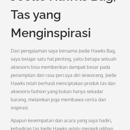
Tas yang
Menginspirasi
Dari pengalaman saya bersama Joelle Hawks Bag,
saya belajar satu hal penting, yaitu betapa sebuah
aksesoris bisa memberikan dampak besar pada
penampilan dan rasa percaya diri seseorang. Joelle
Hawks telah berhasil menciptakan produk tas dan
aksesoris fashion yang bukan hanya sekadar
barang, melainkan juga membawa cerita dan
inspirasi.
Apapun kesempatan dan acara yang saya hadiri,
kehadiran tas Joelle Hawks selalu menjadi pilihan