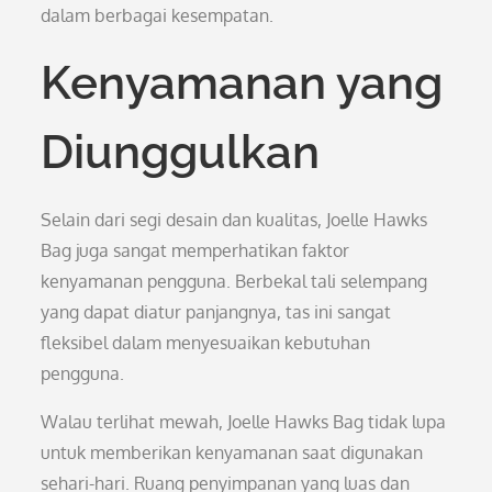
dalam berbagai kesempatan.
Kenyamanan yang
Diunggulkan
Selain dari segi desain dan kualitas, Joelle Hawks
Bag juga sangat memperhatikan faktor
kenyamanan pengguna. Berbekal tali selempang
yang dapat diatur panjangnya, tas ini sangat
fleksibel dalam menyesuaikan kebutuhan
pengguna.
Walau terlihat mewah, Joelle Hawks Bag tidak lupa
untuk memberikan kenyamanan saat digunakan
sehari-hari. Ruang penyimpanan yang luas dan