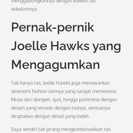
menggabungkannya dengan koleksi tas
sebelumnya.
Pernak-pernik
Joelle Hawks yang
Mengagumkan
Tak hanya tas, Joelle Hawks juga menawarkan
aksesoris fashion lainnya yang sangat memesona.
Mulai dari dompet, syal, hingga pashmina dengan
desain yang senada dengan tasnya, semuanya
diciptakan dengan detail yang indah.
Saya sendiri tak jarang mengkombinasikan tas