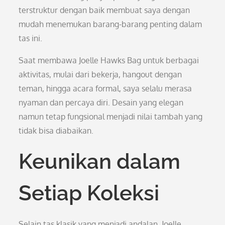
terstruktur dengan baik membuat saya dengan
mudah menemukan barang-barang penting dalam
tas ini.
Saat membawa Joelle Hawks Bag untuk berbagai
aktivitas, mulai dari bekerja, hangout dengan
teman, hingga acara formal, saya selalu merasa
nyaman dan percaya diri. Desain yang elegan
namun tetap fungsional menjadi nilai tambah yang
tidak bisa diabaikan.
Keunikan dalam
Setiap Koleksi
Selain tas klasik yang menjadi andalan, Joelle