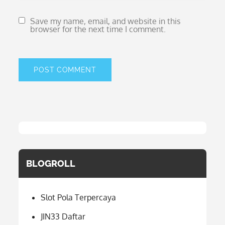
Save my name, email, and website in this
browser for the next time I comment.
BLOGROLL
Slot Pola Terpercaya
JIN33 Daftar