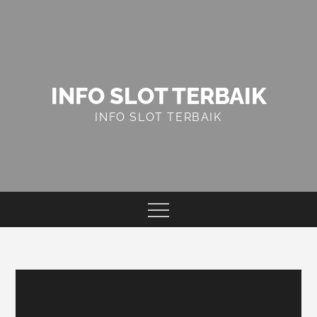
Skip
to
content
INFO SLOT TERBAIK
INFO SLOT TERBAIK