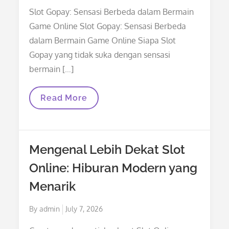
on
Slot Gopay: Sensasi Berbeda dalam Bermain
Game Online Slot Gopay: Sensasi Berbeda
dalam Bermain Game Online Siapa Slot
Gopay yang tidak suka dengan sensasi
bermain […]
Slot
Read More
Gopay:
Sensasi
Berbeda
Dalam
Bermain
Mengenal Lebih Dekat Slot
Game
Online
Online: Hiburan Modern yang
Menarik
Posted
By
admin
July 7, 2026
on