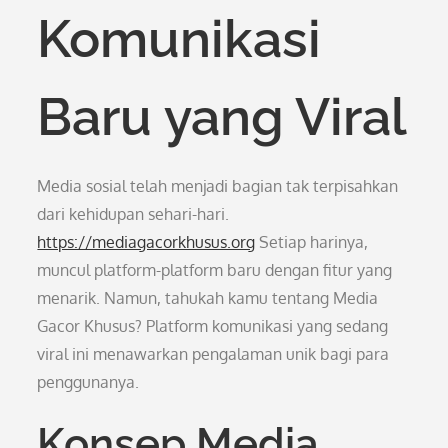
Komunikasi
Baru yang Viral
Media sosial telah menjadi bagian tak terpisahkan
dari kehidupan sehari-hari.
https://mediagacorkhusus.org
Setiap harinya,
muncul platform-platform baru dengan fitur yang
menarik. Namun, tahukah kamu tentang Media
Gacor Khusus? Platform komunikasi yang sedang
viral ini menawarkan pengalaman unik bagi para
penggunanya.
Konsep Media