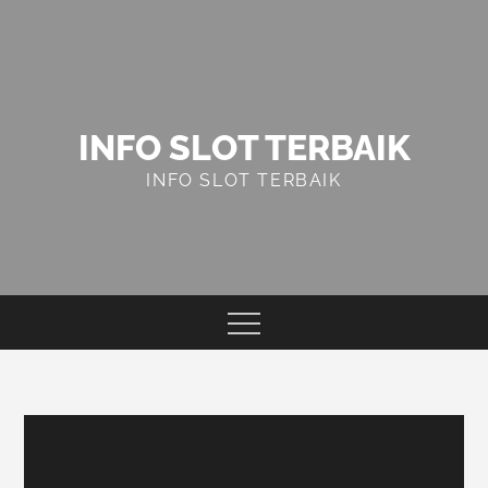
Skip
to
content
INFO SLOT TERBAIK
INFO SLOT TERBAIK