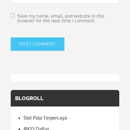
Save my name, email, and website in this
browser for the next time I comment.
BLOGROLL
Slot Pola Terpercaya
JIN33 Daftar