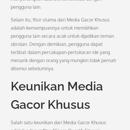
pengguna lain.
Selain itu, fitur utama dari Media Gacor Khusus
adalah kemampuannya untuk memilihkan
pengguna lain secara acak untuk dijadikan teman
obrolan. Dengan demikian, pengguna dapat
terlibat dalam percakapan-pertukaran ide yang
menarik dengan orang yang mungkin tidak pernah
ditemui sebelumnya.
Keunikan Media
Gacor Khusus
Salah satu keunikan dari Media Gacor Khusus