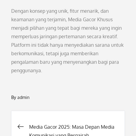
Dengan konsep yang unik, fitur menarik, dan
keamanan yang terjamin, Media Gacor Khusus
menjadi pilihan yang tepat bagi mereka yang ingin
memperluas jaringan pertemanan secara kreatif.
Platform ini tidak hanya menyediakan sarana untuk
berkomunikasi, tetapi juga memberikan
pengalaman baru yang menyenangkan bagi para
penggunanya.
By
admin
Post
Media Gacor 2025: Masa Depan Media
Komunikasi yang Bergairah