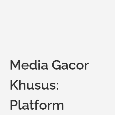
on
Media Gacor
Khusus:
Platform