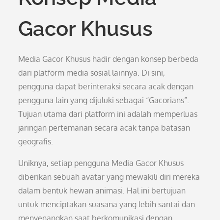
Gacor Khusus
Media Gacor Khusus hadir dengan konsep berbeda
dari platform media sosial lainnya. Di sini,
pengguna dapat berinteraksi secara acak dengan
pengguna lain yang dijuluki sebagai “Gacorians”.
Tujuan utama dari platform ini adalah memperluas
jaringan pertemanan secara acak tanpa batasan
geografis.
Uniknya, setiap pengguna Media Gacor Khusus
diberikan sebuah avatar yang mewakili diri mereka
dalam bentuk hewan animasi. Hal ini bertujuan
untuk menciptakan suasana yang lebih santai dan
menyenangkan saat berkomunikasi dengan