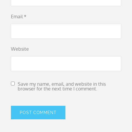
Email
*
Website
Save my name, email, and website in this
browser for the next time I comment.