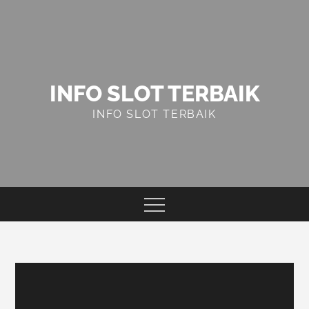
Skip
to
content
INFO SLOT TERBAIK
INFO SLOT TERBAIK