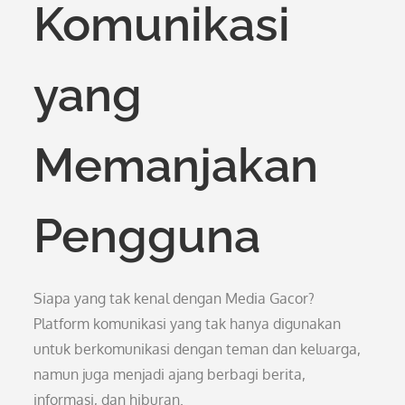
Komunikasi
yang
Memanjakan
Pengguna
Siapa yang tak kenal dengan Media Gacor?
Platform komunikasi yang tak hanya digunakan
untuk berkomunikasi dengan teman dan keluarga,
namun juga menjadi ajang berbagi berita,
informasi, dan hiburan.