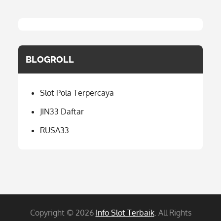
BLOGROLL
Slot Pola Terpercaya
JIN33 Daftar
RUSA33
Copyright © 2026
Info Slot Terbaik
. All Rights